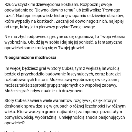
Rzuć wszystkimi dziewięcioma kostkami. Rozpocznij swoje
opowiadanie od "Dawno, dawno temu" lub jeśli wolisz "Pewnego
razu". Następnie opowiedz historię w oparciu o dziewięć obrazów,
które wypadły na kostkach. Zacznij od dowolnego z nich, najlepiej
od tego, który jako pierwszy przykuł Twoją uwagę.
Nie ma złych odpowiedzi, jedyne co cię ogranicza, to Twoja własna
wyobraźnia. Obudź ją w sobie i daj się jej ponieść, a fantastyczne
opowieści same zrodzą się w Twojej głowie!
Nieograniczone możliwości
Im więcej będziesz grał w Story Cubes, tym z większą łatwością
będzie ci przychodziło budowanie fascynujących, coraz bardziej
rozbudowanych historii. Możesz swą wyobraźnię ćwiczyć sam,
możesz także zaprosić grupę znajomych do wspólnej zabawy.
Możecie grać indywidualnie lub drużynowo.
Story Cubes zawiera wiele wariantów rozgrywki, dzięki którym
doskonale sprawdza się w grupach o różnej liczebności i w różnym
wieku. Kto w waszym gronie najbardziej zaimponuje pozostałym
pomysłowością, wyobraźnią i umiejętnością snucia pasjonujących
opowieści?