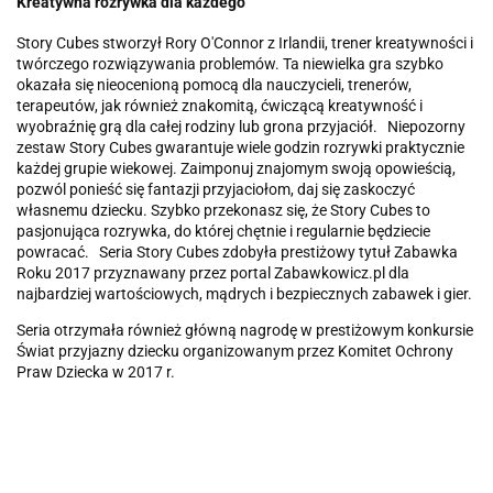
Kreatywna rozrywka dla każdego
Story Cubes stworzył Rory O'Connor z Irlandii, trener kreatywności i
twórczego rozwiązywania problemów. Ta niewielka gra szybko
okazała się nieocenioną pomocą dla nauczycieli, trenerów,
terapeutów, jak również znakomitą, ćwiczącą kreatywność i
wyobraźnię grą dla całej rodziny lub grona przyjaciół. Niepozorny
zestaw Story Cubes gwarantuje wiele godzin rozrywki praktycznie
każdej grupie wiekowej. Zaimponuj znajomym swoją opowieścią,
pozwól ponieść się fantazji przyjaciołom, daj się zaskoczyć
własnemu dziecku. Szybko przekonasz się, że Story Cubes to
pasjonująca rozrywka, do której chętnie i regularnie będziecie
powracać. Seria Story Cubes zdobyła prestiżowy tytuł Zabawka
Roku 2017 przyznawany przez portal Zabawkowicz.pl dla
najbardziej wartościowych, mądrych i bezpiecznych zabawek i gier.
Seria otrzymała również główną nagrodę w prestiżowym konkursie
Świat przyjazny dziecku organizowanym przez Komitet Ochrony
Praw Dziecka w 2017 r.