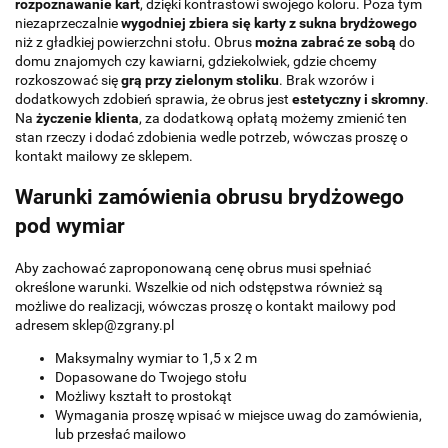
rozpoznawanie kart
, dzięki kontrastowi swojego koloru. Poza tym
niezaprzeczalnie
wygodniej zbiera się karty z sukna brydżowego
niż z gładkiej powierzchni stołu. Obrus
można zabrać ze sobą
do
domu znajomych czy kawiarni, gdziekolwiek, gdzie chcemy
rozkoszować się
grą przy zielonym stoliku
. Brak wzorów i
dodatkowych zdobień sprawia, że obrus jest
estetyczny i skromny
.
Na
życzenie klienta
, za dodatkową opłatą możemy zmienić ten
stan rzeczy i dodać zdobienia wedle potrzeb, wówczas proszę o
kontakt mailowy ze sklepem.
Warunki zamówienia obrusu brydżowego
pod wymiar
Aby zachować zaproponowaną cenę obrus musi spełniać
określone warunki. Wszelkie od nich odstępstwa również są
możliwe do realizacji, wówczas proszę o kontakt mailowy pod
adresem sklep@zgrany.pl
Maksymalny wymiar to 1,5 x 2 m
Dopasowane do Twojego stołu
Możliwy kształt to prostokąt
Wymagania proszę wpisać w miejsce uwag do zamówienia,
lub przesłać mailowo