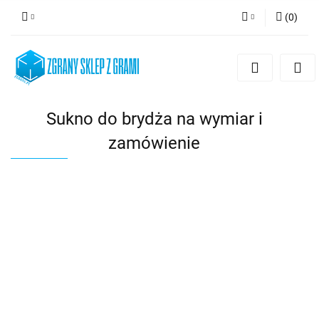
(
0
)
Zaloguj się
Zarejestruj się
Dodaj zgłoszenie
Sukno do brydża na wymiar i
zamówienie