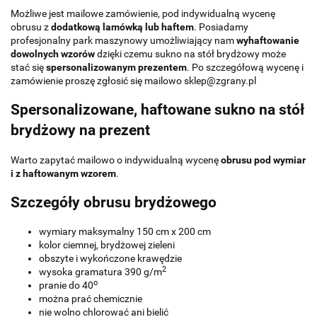
Możliwe jest mailowe zamówienie, pod indywidualną wycenę
obrusu z
dodatkową lamówką lub haftem
. Posiadamy
profesjonalny park maszynowy umożliwiający nam
wyhaftowanie
dowolnych wzorów
dzięki czemu sukno na stół brydżowy może
stać się
spersonalizowanym prezentem
. Po szczegółową wycenę i
zamówienie proszę zgłosić się mailowo sklep@zgrany.pl
Spersonalizowane, haftowane sukno na stół
brydżowy na prezent
Warto zapytać mailowo o indywidualną wycenę
obrusu pod wymiar
i z haftowanym wzorem
.
Szczegóły obrusu brydżowego
wymiary maksymalny 150 cm x 200 cm
kolor ciemnej, brydżowej zieleni
obszyte i wykończone krawędzie
2
wysoka gramatura 390 g/m
o
pranie do 40
można prać chemicznie
nie wolno chlorować ani bielić