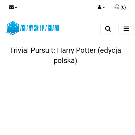
(
0
)
Zaloguj się
Zarejestruj się
Dodaj zgłoszenie
Trivial Pursuit: Harry Potter (edycja
polska)