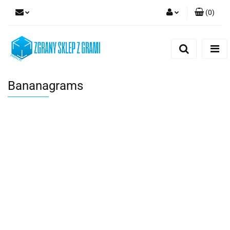
(
0
)
Zaloguj się
Zarejestruj się
Dodaj zgłoszenie
Bananagrams