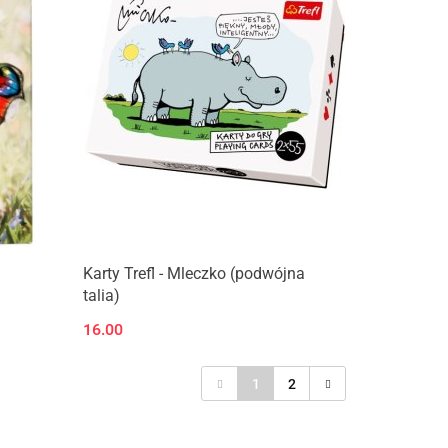
Produkt niedostępny
Karty Trefl - Mleczko (podwójna
talia)
16.00
1
2