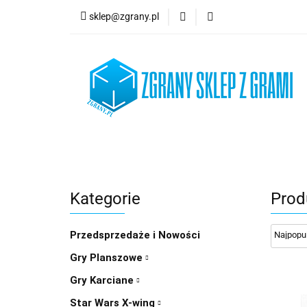
sklep@zgrany.pl
Nowości
Gry P
Brydż, Poker i Kart
Nowości
Gry Planszowe
Gry Karcian
Kategorie
Produ
Przedsprzedaże i Nowości
Gry Planszowe
Gry Karciane
Star Wars X-wing