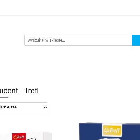
lanszowe
Gry Karciane
RPG
Akcesoria
y do Gry
Star Wars X-wing
Puzzle
e
RPG
Akcesoria
Brydż, Poker i Karty do Gry
cent - Trefl