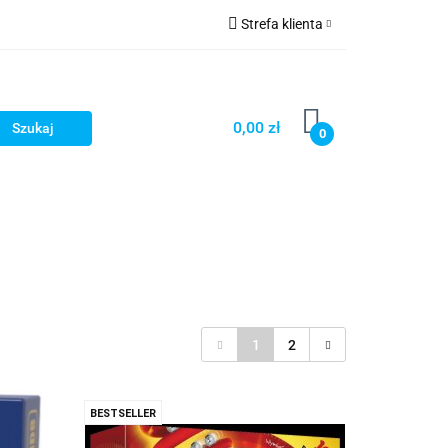
Strefa klienta
Zaloguj się
Zarejestruj się
0,00 zł
0
Dodaj zgłoszenie
Star Wars X-wing
Puzzle
1
2
BESTSELLER