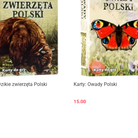
Produkt niedostępny
Produkt niedostępny
Dzikie zwierzęta Polski
Karty: Owady Polski
15.00