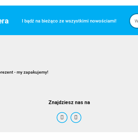
era
I bądź na bieżąco ze wszystkimi nowościami!
prezent - my zapakujemy!
Znajdziesz nas na