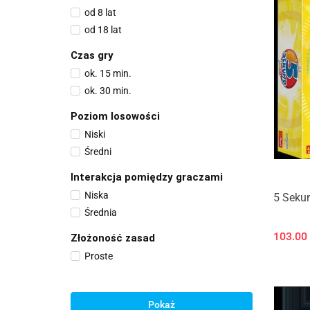
od 8 lat
od 18 lat
Czas gry
ok. 15 min.
ok. 30 min.
Poziom losowości
Niski
Średni
Interakcja pomiędzy graczami
Niska
5 Sekun
Średnia
103.00
Złożoność zasad
Proste
Pokaż