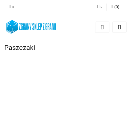
(
0
)
Zaloguj się
Zarejestruj się
Dodaj zgłoszenie
Paszczaki