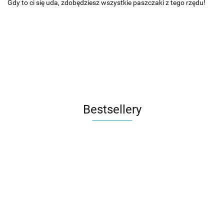
Gdy to ci się uda, zdobędziesz wszystkie paszczaki z tego rzędu!
Bestsellery
Dixit
Dobble
5
Tajniacy
Splendor
Robinson
Sekund
Ko
Na
Crusoe:
119.00
na
skrzydłach
59.00
103.00
Przygoda
59.00
145.00
Re
180.00