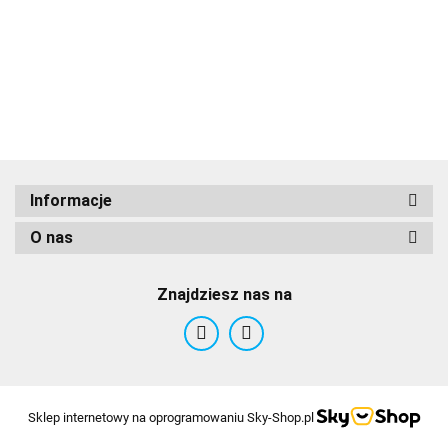
11
na
201.00
(5
przeklętej
m
wyspie
"S
(edycja
Am
gra roku)
10
Informacje
O nas
Znajdziesz nas na
Sklep internetowy na oprogramowaniu Sky-Shop.pl