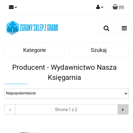
(
0
)
Zaloguj się
Zarejestruj się
Dodaj zgłoszenie
Kategorie
Szukaj
Producent - Wydawnictwo Nasza
Księgarnia