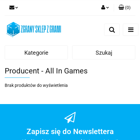
(
0
)
Zaloguj się
Zarejestruj się
Dodaj zgłoszenie
Kategorie
Szukaj
Producent - All In Games
Brak produktów do wyświetlenia
Zapisz się do Newslettera