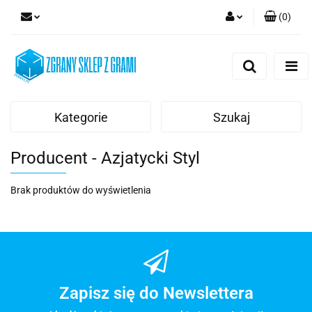
(
0
)
Zaloguj się
Zarejestruj się
Dodaj zgłoszenie
Kategorie
Szukaj
Producent - Azjatycki Styl
Brak produktów do wyświetlenia
Zapisz się do Newslettera