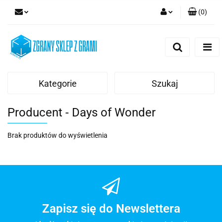
(
0
)
Zaloguj się
Zarejestruj się
Dodaj zgłoszenie
Kategorie
Szukaj
Producent - Days of Wonder
Brak produktów do wyświetlenia
Zapisz się do Newslettera