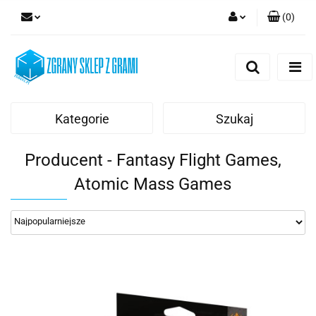
(
0
)
Zaloguj się
Zarejestruj się
Dodaj zgłoszenie
Kategorie
Szukaj
Producent - Fantasy Flight Games,
Atomic Mass Games