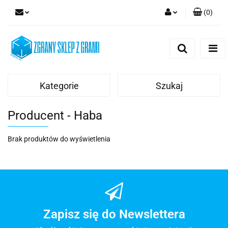
(
0
)
Zaloguj się
Zarejestruj się
Dodaj zgłoszenie
Kategorie
Szukaj
Producent - Haba
Brak produktów do wyświetlenia
Zapisz się do Newslettera