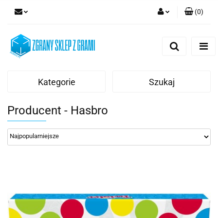
(
0
)
Zaloguj się
Zarejestruj się
Dodaj zgłoszenie
Kategorie
Szukaj
Producent - Hasbro