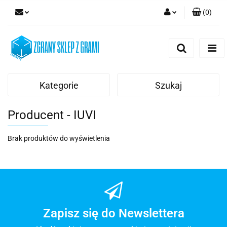
(
0
)
Zaloguj się
Zarejestruj się
Dodaj zgłoszenie
Kategorie
Szukaj
Producent - IUVI
Brak produktów do wyświetlenia
Zapisz się do Newslettera