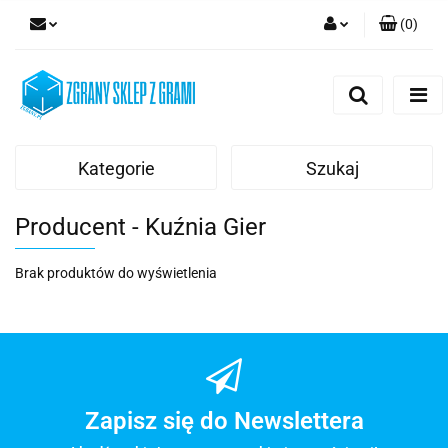
(
0
)
Zaloguj się
Zarejestruj się
Dodaj zgłoszenie
Kategorie
Szukaj
Producent - Kuźnia Gier
Brak produktów do wyświetlenia
Zapisz się do Newslettera