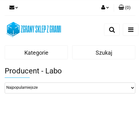
(
0
)
Zaloguj się
Zarejestruj się
Dodaj zgłoszenie
Kategorie
Szukaj
Producent - Labo