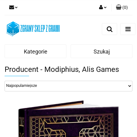
(
0
)
Zaloguj się
Zarejestruj się
Dodaj zgłoszenie
Kategorie
Szukaj
Producent - Modiphius, Alis Games