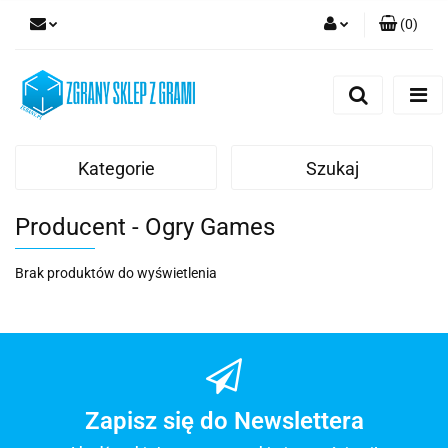
(
0
)
Zaloguj się
Zarejestruj się
Dodaj zgłoszenie
Kategorie
Szukaj
Producent - Ogry Games
Brak produktów do wyświetlenia
Zapisz się do Newslettera