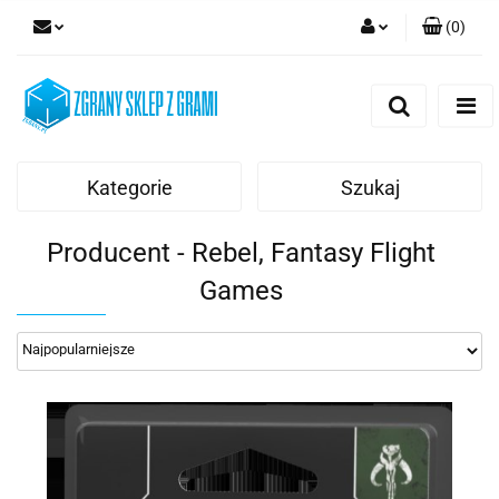
(
0
)
Zaloguj się
Zarejestruj się
Dodaj zgłoszenie
Kategorie
Szukaj
Producent - Rebel, Fantasy Flight
Games