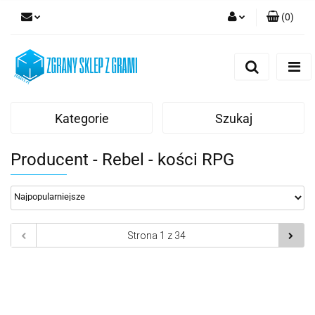
(
0
)
Zaloguj się
Zarejestruj się
Dodaj zgłoszenie
Kategorie
Szukaj
Producent - Rebel - kości RPG