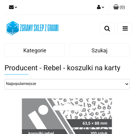
(
0
)
Zaloguj się
Zarejestruj się
Dodaj zgłoszenie
Kategorie
Szukaj
Producent - Rebel - koszulki na karty