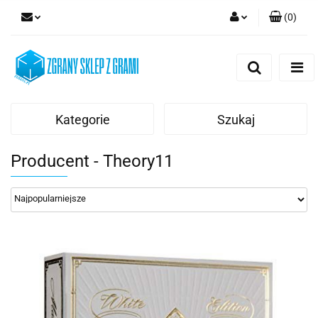
(
0
)
Zaloguj się
Zarejestruj się
Dodaj zgłoszenie
Kategorie
Szukaj
Producent - Theory11