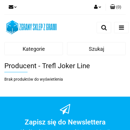
(
0
)
Zaloguj się
Zarejestruj się
Dodaj zgłoszenie
Kategorie
Szukaj
Producent - Trefl Joker Line
Brak produktów do wyświetlenia
Zapisz się do Newslettera