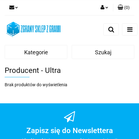
(
0
)
Zaloguj się
Zarejestruj się
Dodaj zgłoszenie
Kategorie
Szukaj
Producent - Ultra
Brak produktów do wyświetlenia
Zapisz się do Newslettera