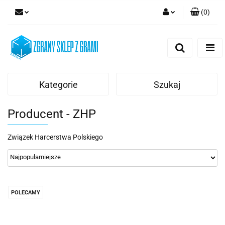
(
0
)
Zaloguj się
Zarejestruj się
Dodaj zgłoszenie
Kategorie
Szukaj
Producent - ZHP
Związek Harcerstwa Polskiego
POLECAMY